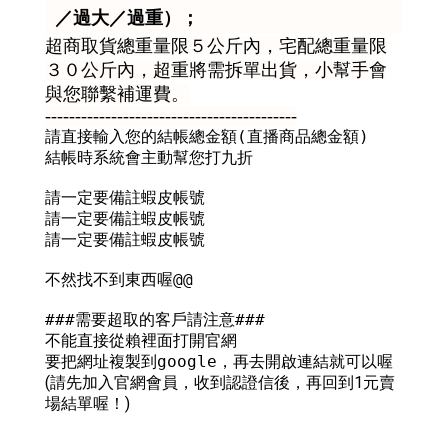
／過大／過重）；
超商取貨總重量限５公斤內，宅配總重量限
３０公斤內，超重將需拆單出貨，小幫手會
與您聯繫補運費。
------------------------------------------
請直接輸入您的結帳總金額(直播商品總金額)

結帳時系統會主動幫您打九折

請一定要備註蝦皮帳號

請一定要備註蝦皮帳號

請一定要備註蝦皮帳號

不然找不到東西喔@@   

###需要超取的客戶請注意###

不能直接從賴裡面打開官網

要把網址複製到google，再去開啟連結就可以喔
(請先加入官網會員，收到認證信後，再回到1元賣
場結單喔！)