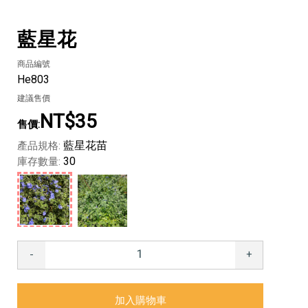
藍星花
商品編號
He803
建議售價
NT$35
藍星花苗
產品規格:
30
庫存數量:
-
+