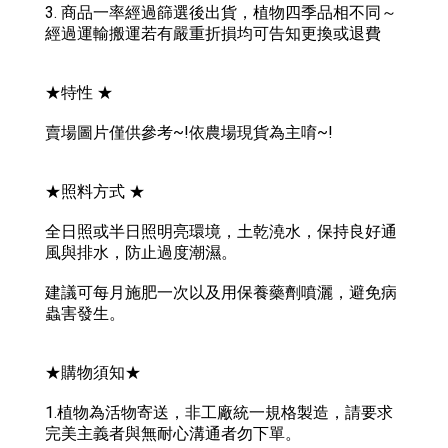
3. 商品一率經過篩選後出貨，植物四季品相不同～
經過運輸搬運若有嚴重折損均可告知更換或退費
★特性 ★
賣場圖片僅供參考~!依農場現貨為主唷~!
★照料方式 ★
全日照或半日照明亮環境，土乾澆水，保持良好通
風與排水，防止過度潮濕。
建議可每月施肥一次以及用保養藥劑噴灑，避免病
蟲害發生。
★購物須知★
1.植物為活物寄送，非工廠統一規格製造，請要求
完美主義者與無耐心溝通者勿下單。