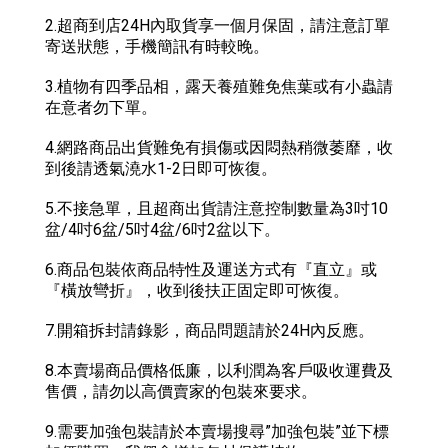
2.超商到店24H內取貨享一個月保固，請注意訂單
寄送狀態，手機簡訊有時較晚。
3.植物有四季品相，露天養殖難免焦葉或有小蟲請
在意者勿下單。
4.網路商品出貨難免有損傷或因悶熱稍微萎靡，收
到後請透氣澆水1-2日即可恢復。
5.不接急單，且超商出貨請注意控制數量為3吋10
盆/4吋6盆/5吋4盆/6吋2盆以下。
6.商品包裝依商品特性及運送方式有『直立』或
『橫放彎折』，收到後扶正固定即可恢復。
7.開箱拆封請錄影，商品問題請於24H內反應。
8.本賣場商品價格低廉，以利潤為客戶吸收運費及
售價，請勿以高價賣家的包裝來要求。
9.需要加強包裝請於本賣場搜尋”加強包裝”並下標