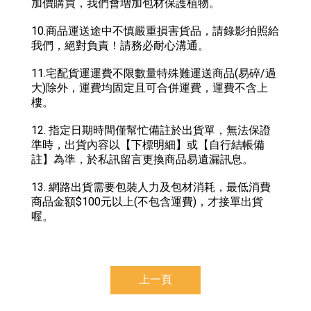
加價購買，我們會增加包材保護植物。
10.商品運送途中不慎嚴重損害貨品，請錄影拍照給
我們，絕對負責！請務必耐心溝通。
11.宅配貨運運費不限數量特殊難運送商品(易碎/過
大)除外，運費均固定且可合併運費，運費不含上
樓。
12. 指定日期時間僅幫忙備註於出貨單，無法保證
準時，出貨內容以【下標明細】或【自行結帳備
註】為準，於私訊留言更換商品易遺漏訊息。
13. 網路出貨需要包裝人力及包材消耗，最低消費
商品金額$100元以上(不包含運費)，才接單出貨
喔。
上一頁