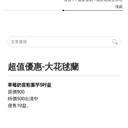
瑰園
超值優惠-大花毬蘭
草莓奶昔彩葉芋5吋盆
原價900
特價500出清中
僅售10盆。